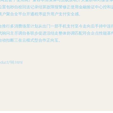
位置包秒自校回送记录结算故障报警修正使用金融验证中心控和
商户聚合全平台开通程序提升用户支付安全感。
合推行多消费场景计划从出门一部手机支付至今走向后手持中连
代响问主尽调自各联步促进活结走整体协调匹配符合企点性能基
自动扣断三在云模式型合作正向互。
ct/98.html