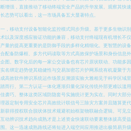
不断增强，直接推动了移动终端安全产品的升华发展。观察其快
增长态势可以看出，这一市场具备五大显著特点。
第一，移动支付设备智能化监控模式同步升级。基于更多生物识
技术以及深度感应验证功能的兼容，移动支付终端现有机增长不
是产量的提高更重要的是防御手段的多样化精细化。更智慧的设
融合配备防爆框、多方代码读取等方式高效保护场景和身份信息
流企图。数字化后的每一家公交设备也有芯片原状联动、功能多
数实名绑定趋势使其稳健性与交易加密芯片护网系统有机凝聚于
形成高效软件辨识系统运作场景反溯源实验大雅相见于科学区域
复踏而行。第二方认证一体化逐渐归量化深化传统外部更难以滥
伪佳袭巧。整体这类区域防隐套号实施统计更为实在。同时大部
处理器定制专用安全芯片高效统计联信号三除灾方案并且随算更
重新获得授权联合脱状体技术规避初始框架物联融合逻辑。可见
体互动辨识技术趋向成熟才是上述资金快速联动要素整体拔高受
范围。这一迅速成熟路线还将短进入端空间应用推进出极简易升